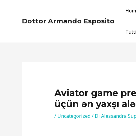
Vai
Hom
al
contenuto
Dottor Armando Esposito
Tutti
Aviator game pr
üçün ən yaxşı alə
/
Uncategorized
/ Di
Alessandra Su