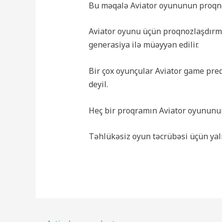
Bu məqalə Aviator oyununun proqnoz
Aviator oyunu üçün proqnozlaşdırma
generasiya ilə müəyyən edilir.
Bir çox oyunçular Aviator game pred
deyil.
Heç bir proqramın Aviator oyununun
Təhlükəsiz oyun təcrübəsi üçün yaln