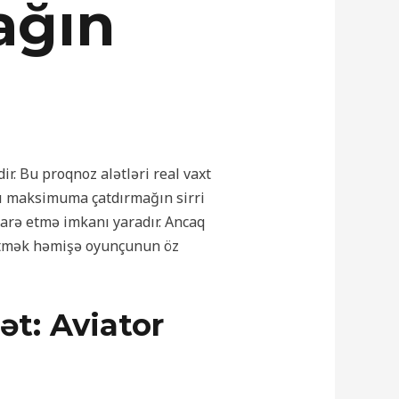
ağın
. Bu proqnoz alətləri real vaxt
ızı maksimuma çatdırmağın sirri
idarə etmə imkanı yaradır. Ancaq
 etmək həmişə oyunçunun öz
t: Aviator