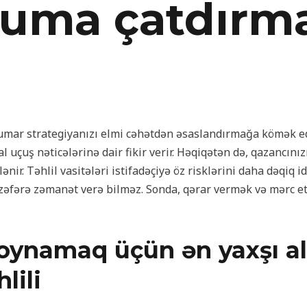
uma çatdırm
mar strategiyanızı elmi cəhətdən əsaslandırmağa kömək edir
 uçuş nəticələrinə dair fikir verir. Həqiqətən də, qazancın
ir. Təhlil vasitələri istifadəçiyə öz risklərini daha dəqiq 
 zəfərə zəmanət verə bilməz. Sonda, qərar vermək və mərc
oynamaq üçün ən yaxşı alə
lili