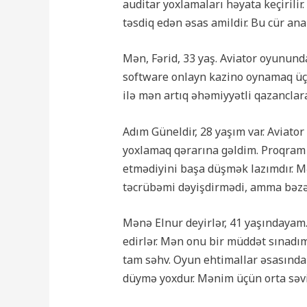
auditar yoxlamaları həyata keçirilir.
təsdiq edən əsas amildir. Bu cür an
Mən, Fərid, 33 yaş. Aviator oyunu
software onlayn kazino oynamaq üçü
ilə mən artıq əhəmiyyətli qazanclar
Adım Güneldir, 28 yaşım var. Aviato
yoxlamaq qərarına gəldim. Proqram m
etmədiyini başa düşmək lazımdır. M
təcrübəmi dəyişdirmədi, amma bəzən 
Mənə Elnur deyirlər, 41 yaşındayam
edirlər. Mən onu bir müddət sınadım
tam səhv. Oyun ehtimallar əsasında 
düymə yoxdur. Mənim üçün orta səviy