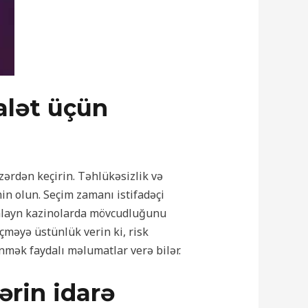
alət üçün
zərdən keçirin. Təhlükəsizlik və
in olun. Seçim zamanı istifadəçi
 onlayn kazinolarda mövcudluğunu
çməyə üstünlük verin ki, risk
ənmək faydalı məlumatlar verə bilər.
ərin idarə