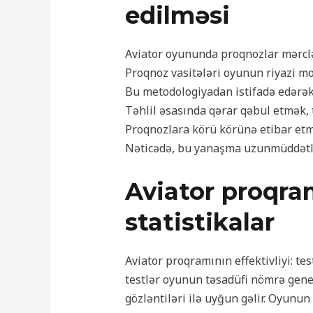
edilməsi
Aviator oyununda proqnozlar mərclə
Proqnoz vasitələri oyunun riyazi m
Bu metodologiyadan istifadə edərək, 
Təhlil əsasında qərar qəbul etmək, 
Proqnozlara körü körünə etibar etmə
Nəticədə, bu yanaşma uzunmüddətli
Aviator proqramı
statistikalar
Aviator proqramının effektivliyi: tes
testlər oyunun təsadüfi nömrə gener
gözləntiləri ilə uyğun gəlir. Oyunun