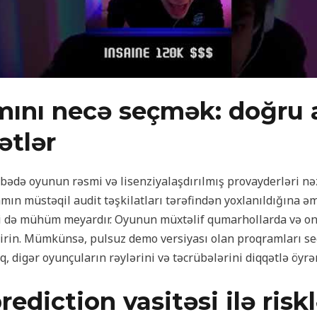
mını necə seçmək: doğru 
ətlər
bədə oyunun rəsmi və lisenziyalaşdırılmış provayderləri nə
mın müstəqil audit təşkilatları tərəfindən yoxlanıldığına əm
vliyi də mühüm meyardır. Oyunun müxtəlif qumarhollarda və
dirin. Mümkünsə, pulsuz demo versiyası olan proqramları se
q, digər oyunçuların rəylərini və təcrübələrini diqqətlə öyr
ediction vasitəsi ilə riskl