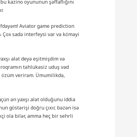
ar bu kazino oyununun şəffaflığını
r.
fdəyəm! Aviator game prediction
Çox sadə interfeysi var və köməyi
axşı alət deyə eşitmişdim və
 proqramın təhlükəsiz uduş vəd
ə özüm verirəm. Ümumilikdə,
çün ən yaxşı alət olduğunu iddia
un göstərişi doğru çıxır, bəzən isə
i ola bilər, amma heç bir sehrli