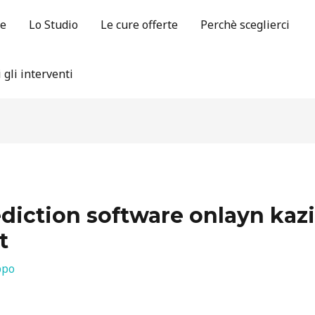
e
Lo Studio
Le cure offerte
Perchè sceglierci
 gli interventi
ediction software onlayn ka
t
ppo