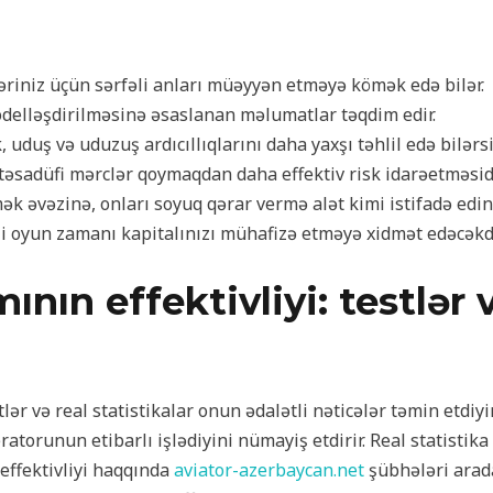
riniz üçün sərfəli anları müəyyən etməyə kömək edə bilər.
odelləşdirilməsinə əsaslanan məlumatlar təqdim edir.
uduş və uduzuş ardıcıllıqlarını daha yaxşı təhlil edə bilərsi
təsadüfi mərclər qoymaqdan daha effektiv risk idarəetməsidi
k əvəzinə, onları soyuq qərar vermə alət kimi istifadə edin
 oyun zamanı kapitalınızı mühafizə etməyə xidmət edəcəkdi
nın effektivliyi: testlər 
tlər və real statistikalar onun ədalətli nəticələr təmin etdiyi
atorunun etibarlı işlədiyini nümayiş etdirir. Real statisti
 effektivliyi haqqında
aviator-azerbaycan.net
şübhələri ara